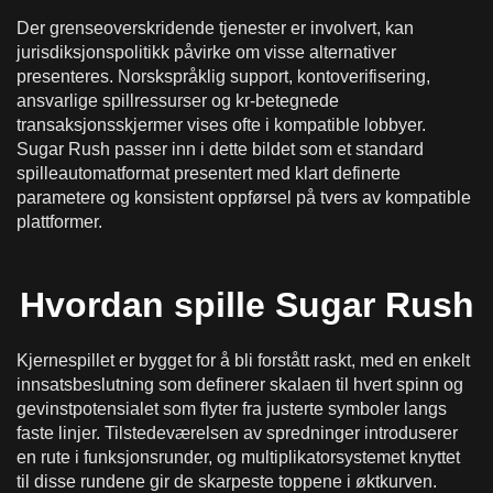
Der grenseoverskridende tjenester er involvert, kan
jurisdiksjonspolitikk påvirke om visse alternativer
presenteres. Norskspråklig support, kontoverifisering,
ansvarlige spillressurser og kr-betegnede
transaksjonsskjermer vises ofte i kompatible lobbyer.
Sugar Rush passer inn i dette bildet som et standard
spilleautomatformat presentert med klart definerte
parametere og konsistent oppførsel på tvers av kompatible
plattformer.
Hvordan spille Sugar Rush
Kjernespillet er bygget for å bli forstått raskt, med en enkelt
innsatsbeslutning som definerer skalaen til hvert spinn og
gevinstpotensialet som flyter fra justerte symboler langs
faste linjer. Tilstedeværelsen av spredninger introduserer
en rute i funksjonsrunder, og multiplikatorsystemet knyttet
til disse rundene gir de skarpeste toppene i øktkurven.