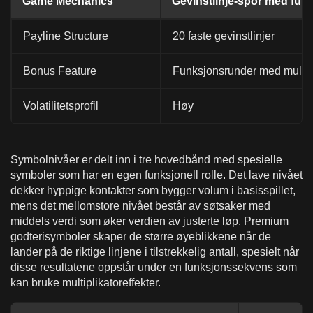
Game Mechanics
Gevinstlinje-spor med fun
Payline Structure
20 faste gevinstlinjer
Bonus Feature
Funksjonsrunder med multipl
Volatilitetsprofil
Høy
Symbolnivåer er delt inn i tre hovedbånd med spesielle
symboler som har en egen funksjonell rolle. Det lave nivået
dekker hyppige kontakter som bygger volum i basisspillet,
mens det mellomstore nivået består av søtsaker med
middels verdi som øker verdien av justerte løp. Premium
godterisymboler skaper de større øyeblikkene når de
lander på de riktige linjene i tilstrekkelig antall, spesielt når
disse resultatene oppstår under en funksjonssekvens som
kan bruke multiplikatoreffekter.