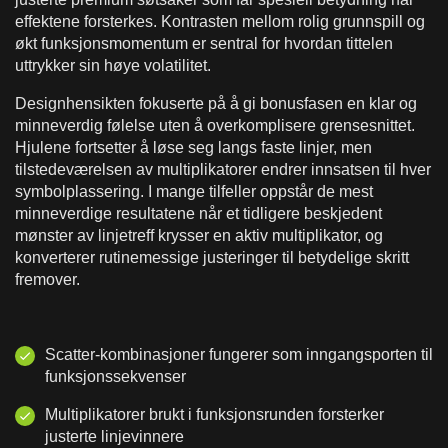
effektene forsterkes. Kontrasten mellom rolig grunnspill og
økt funksjonsmomentum er sentral for hvordan tittelen
uttrykker sin høye volatilitet.
Designhensikten fokuserte på å gi bonusfasen en klar og
minneverdig følelse uten å overkomplisere grensesnittet.
Hjulene fortsetter å løse seg langs faste linjer, men
tilstedeværelsen av multiplikatorer endrer innsatsen til hver
symbolplassering. I mange tilfeller oppstår de mest
minneverdige resultatene når et tidligere beskjedent
mønster av linjetreff krysser en aktiv multiplikator, og
konverterer rutinemessige justeringer til betydelige skritt
fremover.
Scatter-kombinasjoner fungerer som inngangsporten til
funksjonssekvenser
Multiplikatorer brukt i funksjonsrunden forsterker
justerte linjevinnere