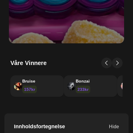
Våre Vinnere
Bruise
Bonzai
N
157kr
233kr
Innholdsfortegnelse
Hide