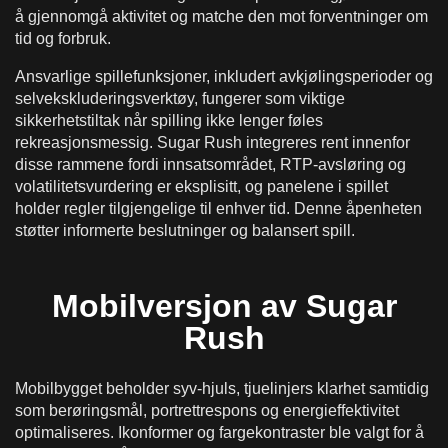
å gjennomgå aktivitet og matche den mot forventninger om
tid og forbruk.
Ansvarlige spillefunksjoner, inkludert avkjølingsperioder og
selvekskluderingsverktøy, fungerer som viktige
sikkerhetstiltak når spilling ikke lenger føles
rekreasjonsmessig. Sugar Rush integreres rent innenfor
disse rammene fordi innsatsområdet, RTP-avsløring og
volatilitetsvurdering er eksplisitt, og panelene i spillet
holder regler tilgjengelige til enhver tid. Denne åpenheten
støtter informerte beslutninger og balansert spill.
Mobilversjon av Sugar
Rush
Mobilbygget beholder syv-hjuls, tjuelinjers klarhet samtidig
som berøringsmål, portrettrespons og energieffektivitet
optimaliseres. Ikonformer og fargekontraster ble valgt for å