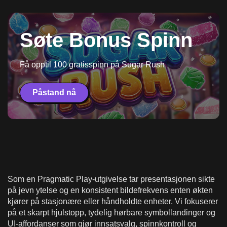
Søte Bonus Spinn
Få opptil 100 gratisspinn på Sugar Rush
Påstand nå
Som en Pragmatic Play-utgivelse tar presentasjonen sikte
på jevn ytelse og en konsistent bildefrekvens enten økten
kjører på stasjonære eller håndholdte enheter. Vi fokuserer
på et skarpt hjulstopp, tydelig hørbare symbollandinger og
UI-affordanser som gjør innsatsvalg, spinnkontroll og