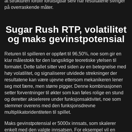
at strukturen forblir forutsigbar selv når resultatene svinger
på overraskende måter.
Sugar Rush RTP, volatilitet
og maks gevinstpotensial
Returen til spilleren er oppført til 96,50%, noe som gir en
klar målestokk for den langsiktige teoretiske ytelsen til
formatet. Dette tallet sitter ved siden av en betegnelse med
høy volatilitet, og signaliserer utvidede strekninger der
resultatene kan være ujevne ettersom mekanikeren lener
seg mot færre, men større pigger. Denne kombinasjonen
setter forventninger til økter som kan føles rolige en stund
og deretter akselerere under funksjonsaktivitet, noe som
stemmer overens med den funksjonsdrevne
multiplikatoridentiteten til spillet.
Maks gevinstpotensial er 5000x innsats, som skalerer
enkelt med den valgte innsatsen. For eksempel vil en