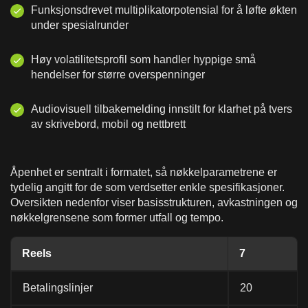
Funksjonsdrevet multiplikatorpotensial for å løfte økten
under spesialrunder
Høy volatilitetsprofil som handler hyppige små
hendelser for større overspenninger
Audiovisuell tilbakemelding innstilt for klarhet på tvers
av skrivebord, mobil og nettbrett
Åpenhet er sentralt i formatet, så nøkkelparametrene er
tydelig angitt for de som verdsetter enkle spesifikasjoner.
Oversikten nedenfor viser basisstrukturen, avkastningen og
nøkkelgrensene som former utfall og tempo.
Reels
7
Betalingslinjer
20