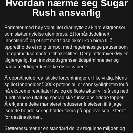
Hvordan nærme seg Sugar
Rush ansvarlig
Formater med høy volatilitet drar nytte av klare øktgrenser
som støtter nytelse uten press. Et forhåndsdefinert
innsatsnivå og et sett med tidsblokker kan bidra til å
opprettholde et rolig tempo, med regelmessige pauser som
lar oppmerksomheten tilbakestilles. Der plattformverktøy er
tilgjengelig, kan innskuddsgrenser, tidspåminnelser og
pausemeldinger forsterke disse vanene.
Å opprettholde realistiske forventninger er like viktig. Mens
spillet inneholder 5000x potensial, er sannsynligheten for å
nå ekstreme resultater lav, og de fleste økter vil slå seg ned
rundt mindre utfall og sporadiske funksjonsledede topper.
Å erkjenne dette mønsteret reduserer fristelsen til å jage
isolerte hendelser og holder fokus på opplevelsen i stedet
for destinasjonen.
Støtteressurser er en standard del av regulerte miljøer, og