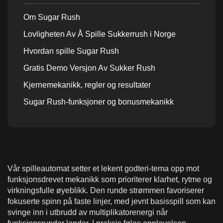
Om Sugar Rush
Lovligheten Av Å Spille Sukkerrush i Norge
Hvordan spille Sugar Rush
Gratis Demo Versjon Av Sukker Rush
Kjernemekanikk, regler og resultater
Sugar Rush-funksjoner og bonusmekanikk
Sugar Rush RTP, volatilitet og maks
gevinstpotensial
Hvordan nærme seg Sugar Rush ansvarlig
Spille Sukkerrush På Nett For Ekte Penger I
Vår spilleautomat setter et lekent godteri-tema opp mot
Norge
funksjonsdrevet mekanikk som prioriterer klarhet, rytme og
virkningsfulle øyeblikk. Den runde strømmen favoriserer
Innskudd, Betalinger & Ansvarlig Spill i Norge
fokuserte spinn på faste linjer, med jevnt basisspill som kan
Mobilversjon av Sugar Rush
svinge inn i utbrudd av multiplikatorenergi når