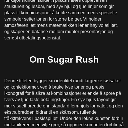
funksjonsrunder lander. I praksis føles opplevelsen
strukturert og lesbar, med syv hjul og tjue linjer som gir
plass til kombinasjoner å koble sammen mens spesielle
symboler setter tonen for større bølger. Vi holder
atmosfæren lett mens matematikken lener høy volatilitet,
og skaper en balanse mellom munter presentasjon og
seriøst utbetalingspotensial.
Om Sugar Rush
Denne tittelen bygger sin identitet rundt fargerike søtsaker
og konfektformer, ved å bruke lyse toner og presis
ikonografi for å sikre at kombinasjoner er enkle å spore på
tvers av tjue faste betalingslinjer. En syv-hjuls layout gir
mer visuell bredde enn standard fem-hjuls formater, og den
ekstra bredden bidrar til en skånsom, rullende
tråkkfrekvens i basisspillet. Under den lekne kunsten forblir
mekanikeren med vilje grei, så oppmerksomheten forblir på