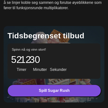
å se linjer koble seg sammen og forutse øyeblikkene som
fører til funksjonsrunde multiplikatorer.
Tidsbegrenset tilbud
Spinn nå og vinn stort!
52
12
28
Timer
Minutter
Sekunder
Spill Sugar Rush