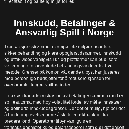
til et stabilt og pålitelig miljø for lek.
Innskudd, Betalinger &
Ansvarlig Spill i Norge
Transaksjonsstrømmer i kompatible miljøer prioriterer
sikker behandling og klare oppgjørstidsrammer. Innskudd
og uttak vises vanligvis i kr, og plattformer kan publisere
veiledning om forventede behandlingsvinduer for hver
metode. Grenser på kontonivå, der de tilbys, kan justeres
med personlige budsjetter for å redusere sjansen for
overforbruk i lengre spillperioder.
I praksis drar administrasjon av betalinger sammen med en
spilleautomat med høy volatilitet fordel av målte innsatser
og definerte innskuddsgrenser. Der det er mulig, hjelper det
å holde opplevelsen inne å skille en øktbankroll fra
bredere fond. Operatører tilbyr vanligvis en
transaksjonshistorikk og balansesporer som gjør det enkelt