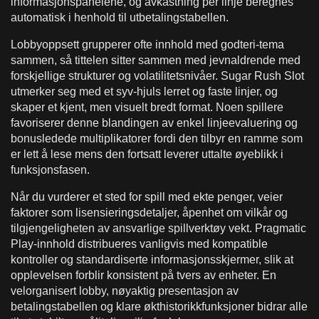
informasjonspanelene, og avkastning per linje beregnes
automatisk i henhold til utbetalingstabellen.
Lobbyoppsett grupperer ofte innhold med godteri-tema
sammen, så tittelen sitter sammen med jevnaldrende med
forskjellige strukturer og volatilitetsnivåer. Sugar Rush Slot
utmerker seg med et syv-hjuls lerret og faste linjer, og
skaper et kjent, men visuelt bredt format. Noen spillere
favoriserer denne blandingen av enkel linjeevaluering og
bonusledede multiplikatorer fordi den tilbyr en ramme som
er lett å lese mens den fortsatt leverer uttalte øyeblikk i
funksjonsfasen.
Når du vurderer et sted for spill med ekte penger, veier
faktorer som lisensieringsdetaljer, åpenhet om vilkår og
tilgjengeligheten av ansvarlige spillverktøy vekt. Pragmatic
Play-innhold distribueres vanligvis med kompatible
kontroller og standardiserte informasjonsskjermer, slik at
opplevelsen forblir konsistent på tvers av enheter. En
velorganisert lobby, nøyaktig presentasjon av
betalingstabellen og klare økthistorikkfunksjoner bidrar alle